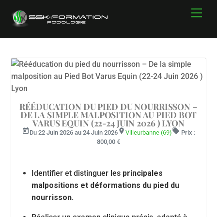
Skip
Men
to
content
RÉÉDUCATION DU PIED DU NOURRISSON –
DE LA SIMPLE MALPOSITION AU PIED BOT
VARUS EQUIN (22-24 JUIN 2026 ) LYON
today
room
local_offer
Du 22 Juin 2026 au 24 Juin 2026
Villeurbanne (69)
Prix :
800,00 €
Identifier et distinguer les
principales
malpositions et déformations du pied du
nourrisson.