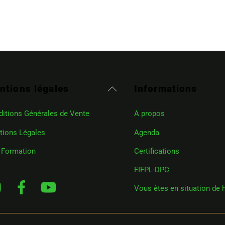
Back
ntions légales
Informations
To
Top
itions Générales de Vente
A propos
tions Légales
Agenda
 Formation
Certifications
FIFPL-DPC
Instagram
Facebook
YouTube
Vous êtes en situation de 