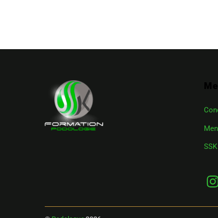
Me
Cond
Men
SSK